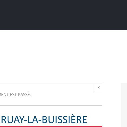
Actualités
Ma ville au quotidien
Sortir / Bouger
×
ENT EST PASSÉ.