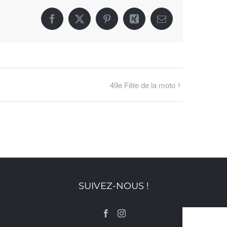
Facebook
X
Pinterest
Xing
Email
49e Fête de la moto
SUIVEZ-NOUS !