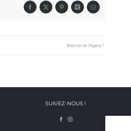
Facebook
X
Pinterest
Xing
Email
Marché de l’Agora
SUIVEZ-NOUS !