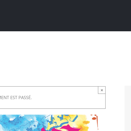
Actualités
Ma ville au quotidien
Sortir / Bouger
×
ENT EST PASSÉ.