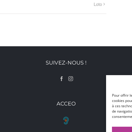
Loto
SUIVEZ-NOUS !
Pour offrir 
cookies pour
ACCEO
à ces techn
de navigatio
consentement