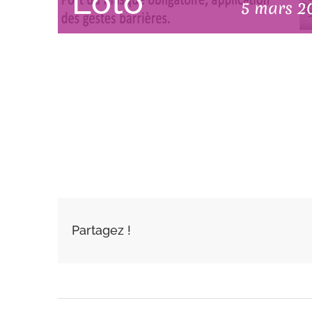
Loto
5 mars 2
AJOUTER AU
CALENDRIER
Partagez !