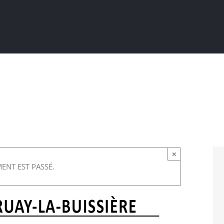
Actualités
Ma ville au quotidien
Sortir / Bouger
×
ENT EST PASSÉ.