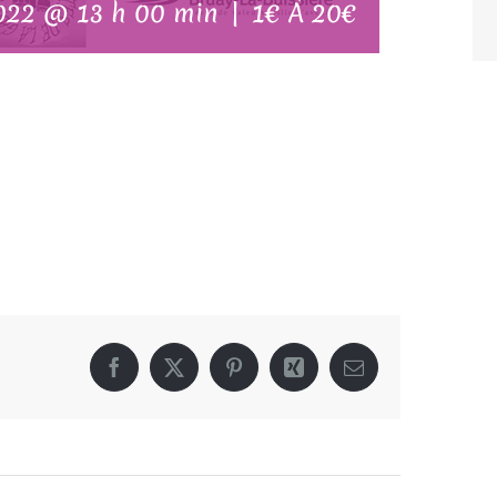
022 @ 13 h 00 min
|
1€ À 20€
Facebook
X
Pinterest
Xing
Email