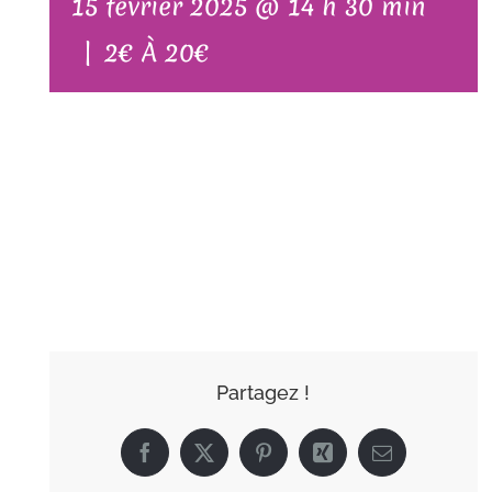
15 février 2025 @ 14 h 30 min
|
2€ À 20€
AJOUTER AU
CALENDRIER
Partagez !
Facebook
X
Pinterest
Xing
Email