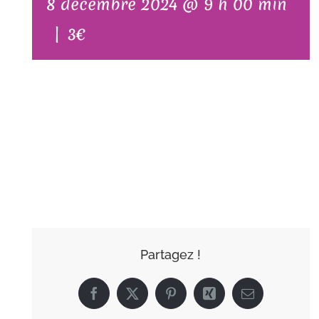
8 décembre 2024 @ 9 h 00 min
|
3€
AJOUTER AU
CALENDRIER
Partagez !
Facebook
X
Pinterest
Xing
Email