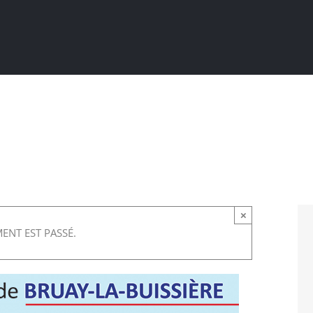
Actualités
Ma ville au quotidien
Sortir / Bouger
×
ENT EST PASSÉ.