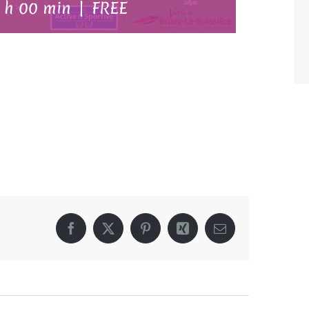
 h 00 min
|
FREE
Facebook
X
Pinterest
Xing
Email