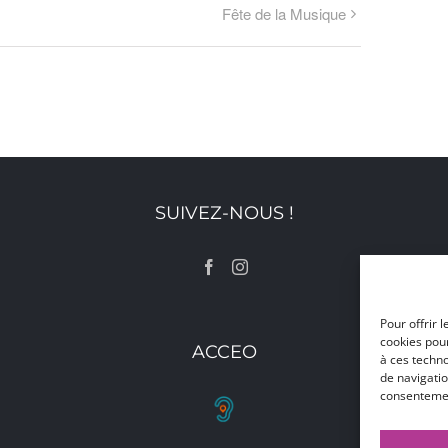
Fête de la Musique
SUIVEZ-NOUS !
Pour offrir 
cookies pour
ACCEO
à ces techn
de navigatio
consentement