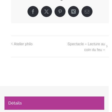
Facebook
X
Pinterest
Xing
Email
Atelier philo
Spectacle « Lecture au
coin du feu »
Détails