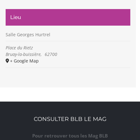
Lieu
Salle Georges Hurtrel
Place du Rietz
Bruay-la-buissière
,
62700
+ Google Map
CONSULTER BLB LE MAG
Pour retrouver tous les Mag BLB