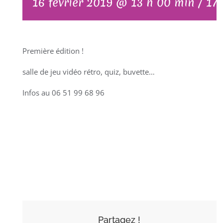
16 février 2019 @ 13 h 00 min
/
17
Première édition !
salle de jeu vidéo rétro, quiz, buvette…
Infos au 06 51 99 68 96
AJOUTER AU
CALENDRIER
Partagez !