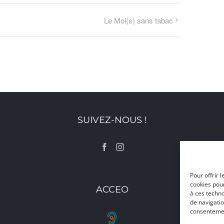
Le Moi(s) sans tabac
SUIVEZ-NOUS !
Pour offrir 
cookies pour
ACCEO
à ces techn
de navigatio
consentement