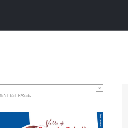
Actualités
Ma ville au quotidien
Sortir / Bouger
×
ENT EST PASSÉ.