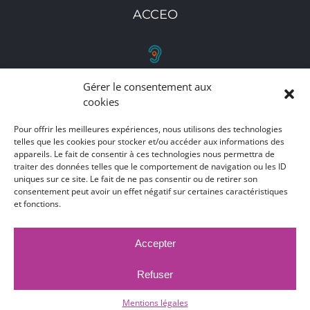
ACCEO
Gérer le consentement aux
RETROUVEZ-NOUS
cookies
Toutes nos adresses, coordonnées et horaires
Pour offrir les meilleures expériences, nous utilisons des technologies
d'ouverture
telles que les cookies pour stocker et/ou accéder aux informations des
appareils. Le fait de consentir à ces technologies nous permettra de
traiter des données telles que le comportement de navigation ou les ID
CLIQUEZ ICI
uniques sur ce site. Le fait de ne pas consentir ou de retirer son
consentement peut avoir un effet négatif sur certaines caractéristiques
et fonctions.
Accepter
MARCHÉS PUBLICS
MENTIONS LÉGALES
DÉCLARATION D'ACCESSIBILITÉ
Refuser
PUBLICATIONS LÉGALES
CONTACT
ACCEO
© 2017 -
2026 |
Ville de Bruay-La-Buissière
Mentions légales