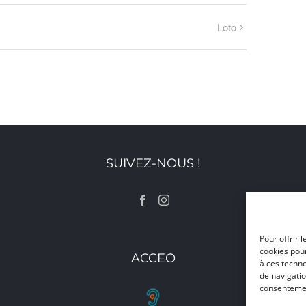
Loto
SUIVEZ-NOUS !
Pour offrir 
cookies pour
ACCEO
à ces techn
de navigatio
consentement