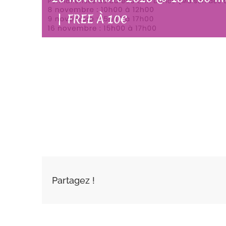
|
FREE À 10€
AJOUTER AU
CALENDRIER
Partagez !