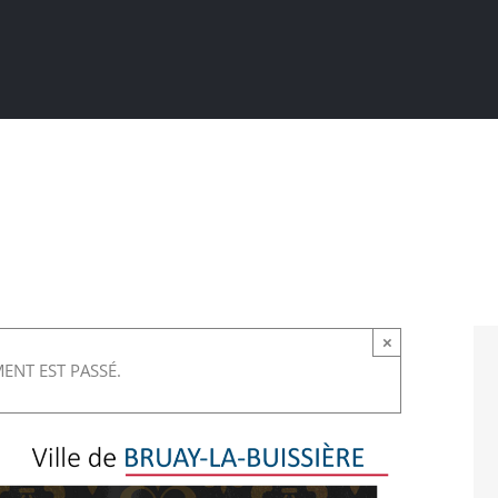
Actualités
Ma ville au quotidien
Sortir / Bouger
×
ENT EST PASSÉ.