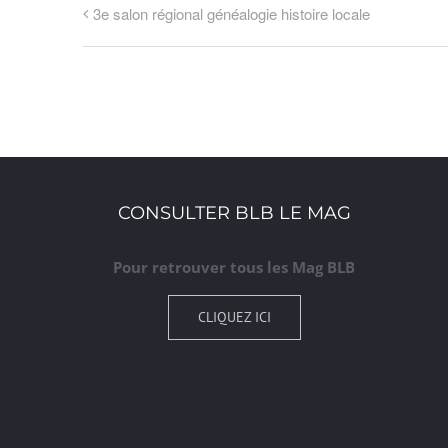
3e salon régional généalogie histoire locale
CONSULTER BLB LE MAG
Pour retrouver tous les Mag BLB
CLIQUEZ ICI