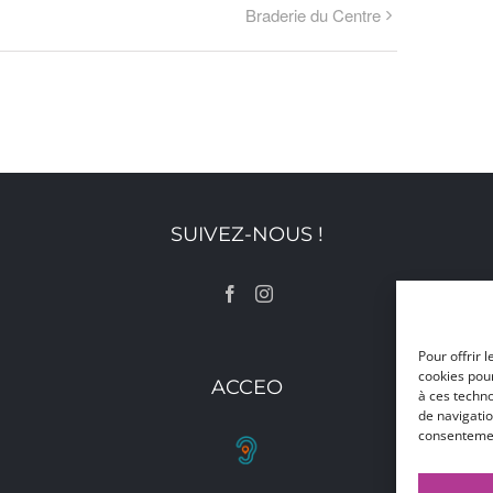
Braderie du Centre
SUIVEZ-NOUS !
Pour offrir 
cookies pour
ACCEO
à ces techn
de navigatio
consentement