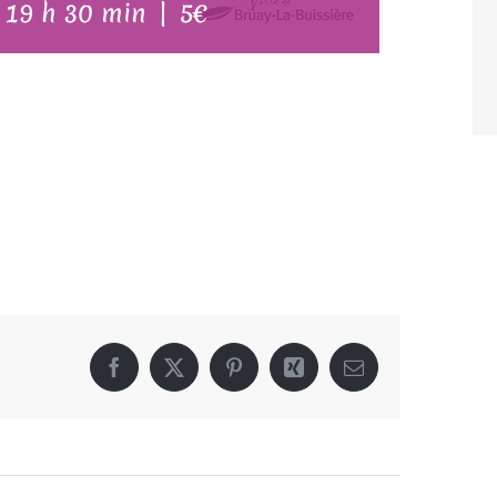
/
19 h 30 min
|
5€
Facebook
X
Pinterest
Xing
Email