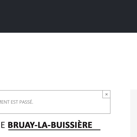
Actualités
Ma ville au quotidien
Sortir / Bouger
×
ENT EST PASSÉ.