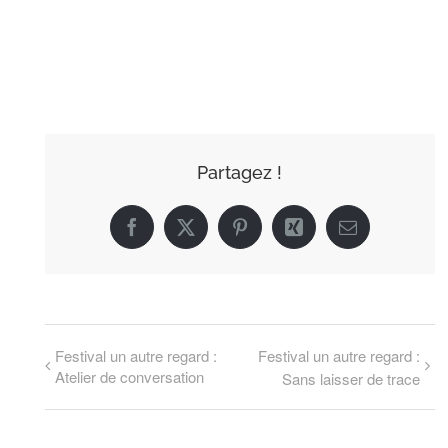
AJOUTER AU
CALENDRIER
Partagez !
Facebook
X
Pinterest
Xing
Email
Festival un autre regard :
Festival un autre regard :
Atelier de conversation
Sans laisser de trace