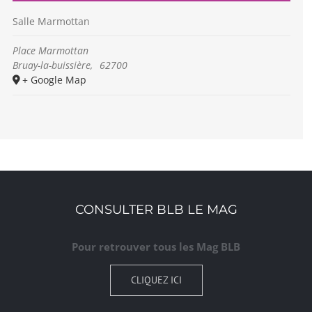
Salle Marmottan
Place Marmottan
Bruay-la-buissière
,
62700
+ Google Map
CONSULTER BLB LE MAG
Pour retrouver tous les Mag BLB
CLIQUEZ ICI