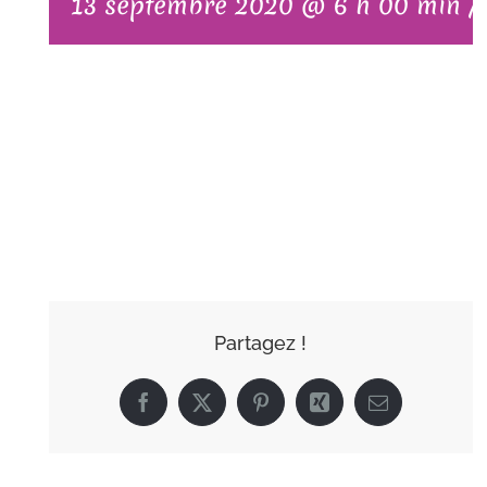
13 septembre 2020 @ 6 h 00 min
/
AJOUTER AU
CALENDRIER
Partagez !
Facebook
X
Pinterest
Xing
Email