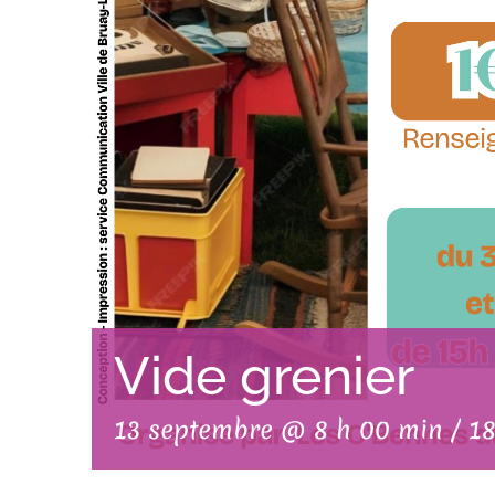
Vide grenier
13 septembre @ 8 h 00 min
/
18