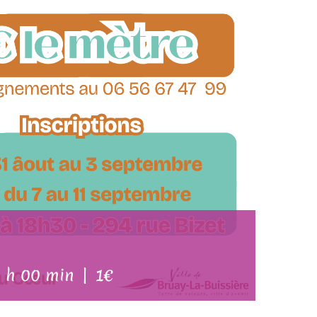
 h 00 min
|
1€