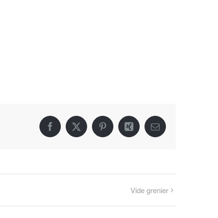
Facebook
X
Pinterest
Xing
Email
Vide grenier