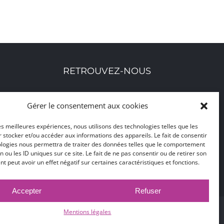
RETROUVEZ-NOUS
Toutes nos adresses, coordonnées et horaires
Gérer le consentement aux cookies
d'ouverture
les meilleures expériences, nous utilisons des technologies telles que les
 stocker et/ou accéder aux informations des appareils. Le fait de consentir
CLIQUEZ ICI
ologies nous permettra de traiter des données telles que le comportement
n ou les ID uniques sur ce site. Le fait de ne pas consentir ou de retirer son
 peut avoir un effet négatif sur certaines caractéristiques et fonctions.
Accepter
Refuser
CEO
Mentions légales
© 2017 -
2026 |
Ville de Bruay-La-Buissière