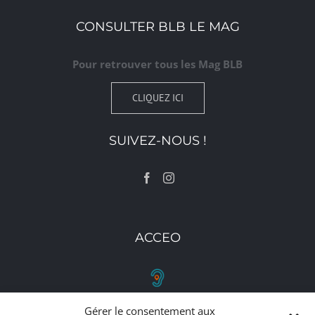
CONSULTER BLB LE MAG
Pour retrouver tous les Mag BLB
CLIQUEZ ICI
SUIVEZ-NOUS !
ACCEO
Gérer le consentement aux
RETROUVEZ-NOUS