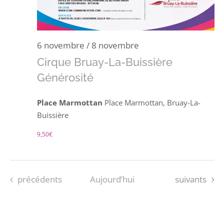
6 novembre
/
8 novembre
Cirque Bruay-La-Buissière
Générosité
Place Marmottan
Place Marmottan, Bruay-La-
Buissière
9,50€
Évènements
Évènements
précédents
Aujourd’hui
suivants
S’ABONNER AU CALENDRIER