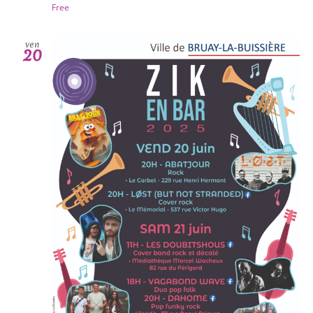
Free
ven
20