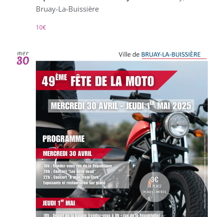
Bruay-La-Buissière
10€
mer
30