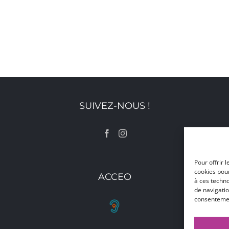
SUIVEZ-NOUS !
Pour offrir 
cookies pour
ACCEO
à ces techn
de navigatio
consentement