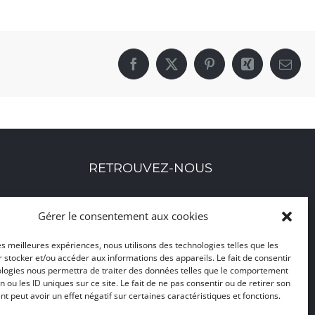
Facebook
X
Pinterest
Xing
Email
RETROUVEZ-NOUS
Toutes nos adresses, coordonnées et horaires
Gérer le consentement aux cookies
d'ouverture
les meilleures expériences, nous utilisons des technologies telles que les
 stocker et/ou accéder aux informations des appareils. Le fait de consentir
CLIQUEZ ICI
ologies nous permettra de traiter des données telles que le comportement
n ou les ID uniques sur ce site. Le fait de ne pas consentir ou de retirer son
 peut avoir un effet négatif sur certaines caractéristiques et fonctions.