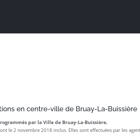
Actualités
Ma ville au quotidien
Sortir / Bouger
ations en centre-ville de Bruay-La-Buissière
 programmés par la
Ville de Bruay-La-Buissière
.
eront le 2 novembre 2018 inclus. Elles sont effectuées par les a