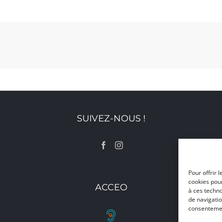
SUIVEZ-NOUS !
Pour offrir 
cookies pour
ACCEO
à ces techn
de navigatio
consentement