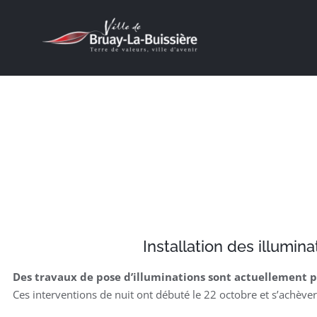
Passer
au
contenu
J’ACHÈTE À BRUAY !
Installation des illumin
Des travaux de pose d’illuminations sont actuellement
Ces interventions de nuit ont débuté le 22 octobre et s’achèv