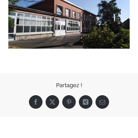
Partagez !
Facebook
X
Pinterest
Xing
Email