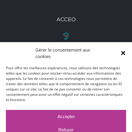
ACCEO
Gérer le consentement aux
RETROUVEZ-NOUS
cookies
Toutes nos adresses, coordonnées et horaires
Pour offrir les meilleures expériences, nous utilisons des technologies
telles que les cookies pour stocker et/ou accéder aux informations des
d'ouverture
appareils. Le fait de consentir à ces technologies nous permettra de
traiter des données telles que le comportement de navigation ou les ID
CLIQUEZ ICI
uniques sur ce site. Le fait de ne pas consentir ou de retirer son
consentement peut avoir un effet négatif sur certaines caractéristiques
et fonctions.
Accepter
MARCHÉS PUBLICS
MENTIONS LÉGALES
DÉCLARATION D'ACCESSIBILITÉ
Refuser