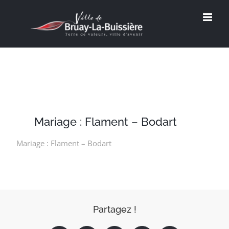
Passer
au
contenu
Mariage : Flament – Bodart
Mariage : Flament – Bodart
Partagez !