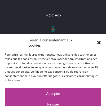
ACCEO
Gérer le consentement aux
RETROUVEZ-NOUS
cookies
Toutes nos adresses, coordonnées et horaires
Pour offrir les meilleures expériences, nous utilisons des technologies
telles que les cookies pour stocker et/ou accéder aux informations des
d'ouverture
appareils. Le fait de consentir à ces technologies nous permettra de
traiter des données telles que le comportement de navigation ou les ID
CLIQUEZ ICI
uniques sur ce site. Le fait de ne pas consentir ou de retirer son
consentement peut avoir un effet négatif sur certaines caractéristiques
et fonctions.
Accepter
MARCHÉS PUBLICS
MENTIONS LÉGALES
DÉCLARATION D'ACCESSIBILITÉ
Refuser