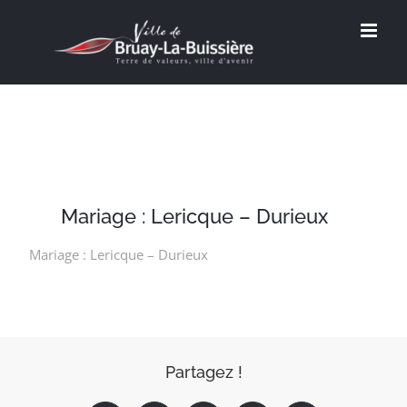
Passer
au
contenu
Mariage : Lericque – Durieux
Mariage : Lericque – Durieux
Partagez !