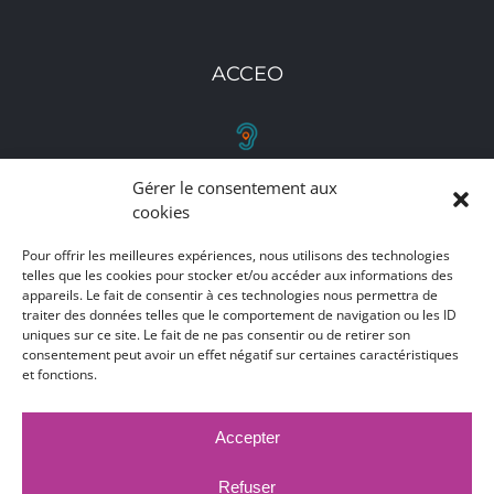
ACCEO
Gérer le consentement aux
RETROUVEZ-NOUS
cookies
Toutes nos adresses, coordonnées et horaires
Pour offrir les meilleures expériences, nous utilisons des technologies
telles que les cookies pour stocker et/ou accéder aux informations des
d'ouverture
appareils. Le fait de consentir à ces technologies nous permettra de
traiter des données telles que le comportement de navigation ou les ID
CLIQUEZ ICI
uniques sur ce site. Le fait de ne pas consentir ou de retirer son
consentement peut avoir un effet négatif sur certaines caractéristiques
et fonctions.
Accepter
MARCHÉS PUBLICS
MENTIONS LÉGALES
DÉCLARATION D'ACCESSIBILITÉ
Refuser