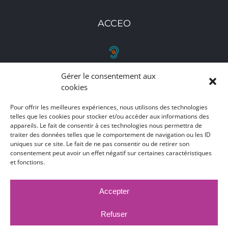
ACCEO
Gérer le consentement aux
RETROUVEZ-NOUS
cookies
Toutes nos adresses, coordonnées et horaires
Pour offrir les meilleures expériences, nous utilisons des technologies
telles que les cookies pour stocker et/ou accéder aux informations des
d'ouverture
appareils. Le fait de consentir à ces technologies nous permettra de
traiter des données telles que le comportement de navigation ou les ID
CLIQUEZ ICI
uniques sur ce site. Le fait de ne pas consentir ou de retirer son
consentement peut avoir un effet négatif sur certaines caractéristiques
et fonctions.
Accepter
MARCHÉS PUBLICS
MENTIONS LÉGALES
DÉCLARATION D'ACCESSIBILITÉ
Refuser
PUBLICATIONS LÉGALES
CONTACT
ACCEO