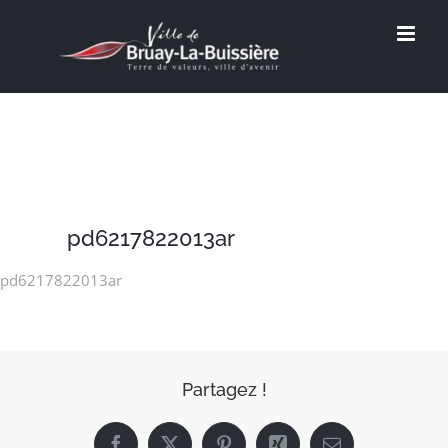
Passer
au
contenu
pd6217822013ar
pd6217822013ar
Partagez !