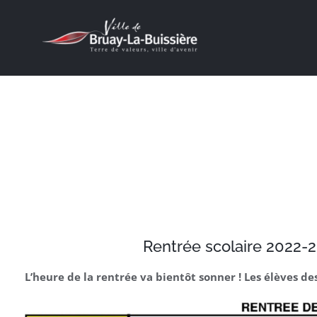
Passer
au
contenu
J’ACHÈTE À BRUAY !
Rentrée scolaire 2022-2
L’heure de la
rentrée
va bientôt sonner ! Les
élèves
des