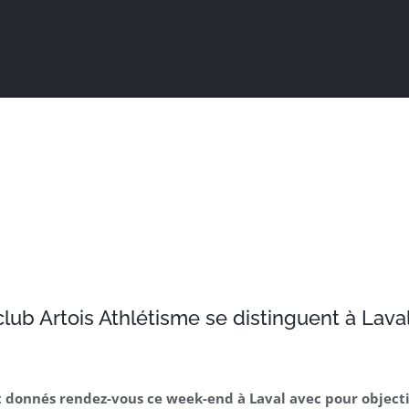
Actualités
Ma ville au quotidien
Sortir / Bouger
club Artois Athlétisme se distinguent à Lav
ont donnés rendez-vous ce week-end à Laval avec pour objec