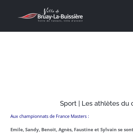
Passer
au
contenu
J’ACHÈTE À BRUAY !
Sport | Les athlètes du 
Aux championnats de France Masters :
Emile, Sandy, Benoit, Agnès, Faustine et Sylvain se s