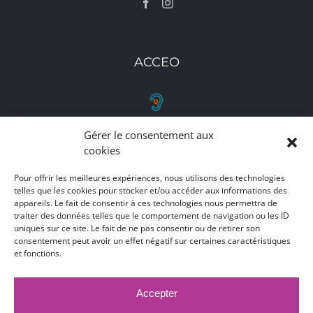
ACCEO
Gérer le consentement aux
RETROUVEZ-NOUS
cookies
Toutes nos adresses, coordonnées et horaires
Pour offrir les meilleures expériences, nous utilisons des technologies
telles que les cookies pour stocker et/ou accéder aux informations des
d'ouverture
appareils. Le fait de consentir à ces technologies nous permettra de
traiter des données telles que le comportement de navigation ou les ID
CLIQUEZ ICI
uniques sur ce site. Le fait de ne pas consentir ou de retirer son
consentement peut avoir un effet négatif sur certaines caractéristiques
et fonctions.
Accepter
MARCHÉS PUBLICS
MENTIONS LÉGALES