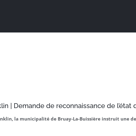
Actualités
Ma ville au quotidien
Sortir / Bouger
in | Demande de reconnaissance de l’état d
anklin, la municipalité de Bruay-La-Buissière instruit une