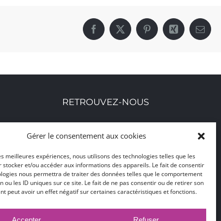
Facebook
X
Pinterest
Xing
Email
RETROUVEZ-NOUS
Toutes nos adresses, coordonnées et horaires
Gérer le consentement aux cookies
d'ouverture
les meilleures expériences, nous utilisons des technologies telles que les
 stocker et/ou accéder aux informations des appareils. Le fait de consentir
CLIQUEZ ICI
ologies nous permettra de traiter des données telles que le comportement
n ou les ID uniques sur ce site. Le fait de ne pas consentir ou de retirer son
 peut avoir un effet négatif sur certaines caractéristiques et fonctions.
Accepter
Refuser