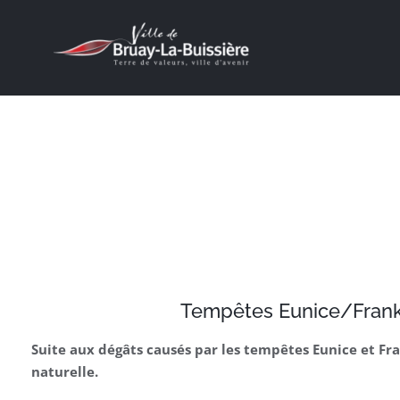
Passer
au
contenu
J’ACHÈTE À BRUAY !
Tempêtes Eunice/Frankl
Suite aux dégâts causés par les tempêtes Eunice et Fr
naturelle.