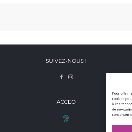
SUIVEZ-NOUS !
Pour offrir 
cookies pour
ACCEO
à ces techn
de navigatio
consentement