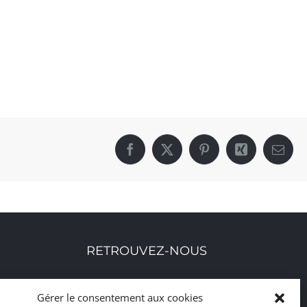
Facebook
X
Pinterest
Xing
Email
RETROUVEZ-NOUS
Toutes nos adresses, coordonnées et horaires
Gérer le consentement aux cookies
d'ouverture