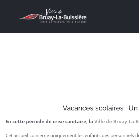
Passer
au
contenu
J’ACHÈTE À BRUAY !
Vacances scolaires : Un 
En cette période de crise sanitaire, la
Ville de Bruay-La-B
Cet accueil concerne uniquement les enfants des personnels de 