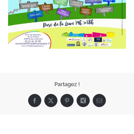
Partagez !
Facebook
X
Pinterest
Xing
Email