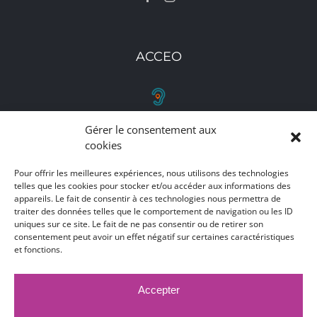
ACCEO
Gérer le consentement aux
RETROUVEZ-NOUS
cookies
Toutes nos adresses, coordonnées et horaires
Pour offrir les meilleures expériences, nous utilisons des technologies
telles que les cookies pour stocker et/ou accéder aux informations des
d'ouverture
appareils. Le fait de consentir à ces technologies nous permettra de
traiter des données telles que le comportement de navigation ou les ID
CLIQUEZ ICI
uniques sur ce site. Le fait de ne pas consentir ou de retirer son
consentement peut avoir un effet négatif sur certaines caractéristiques
et fonctions.
Accepter
MARCHÉS PUBLICS
MENTIONS LÉGALES
DÉCLARATION D'ACCESSIBILITÉ