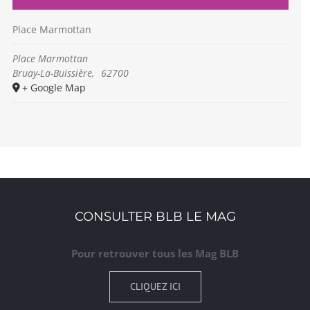
Place Marmottan
Place Marmottan
Bruay-La-Buissière
,
62700
+ Google Map
CONSULTER BLB LE MAG
Pour retrouver tous les Mag BLB
CLIQUEZ ICI