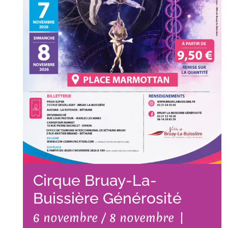
Cirque Bruay-La-
Buissière Générosité
6 novembre
/
8 novembre
|