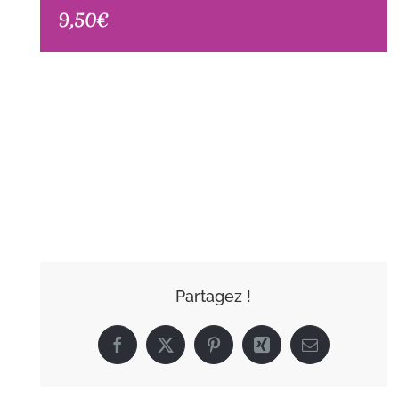
9,50€
AJOUTER AU
CALENDRIER
Partagez !
Facebook
X
Pinterest
Xing
Email