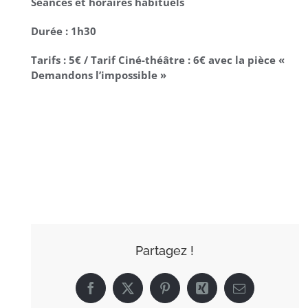
Séances et horaires habituels
Durée : 1h30
Tarifs : 5€ / Tarif Ciné-théâtre : 6€ avec la pièce «
Demandons l’impossible »
AJOUTER AU
CALENDRIER
Partagez !
Facebook
X
Pinterest
Xing
Email