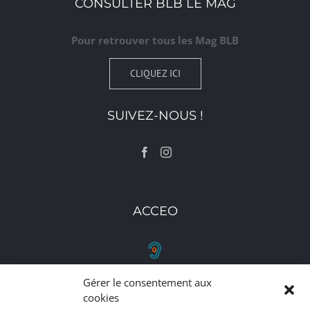
CONSULTER BLB LE MAG
Pour retrouver tous les Mag BLB
CLIQUEZ ICI
SUIVEZ-NOUS !
ACCEO
Gérer le consentement aux
RETROUVEZ-NOUS
cookies