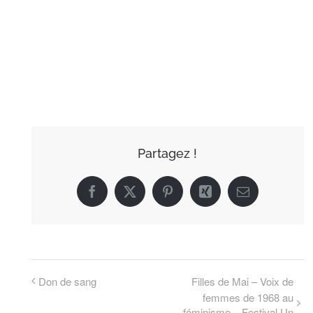
AJOUTER AU
CALENDRIER
Partagez !
Facebook
X
Pinterest
Xing
Email
Don de sang
Filles de Mai – Voix de
femmes de 1968 au
féminisme – Festival Un