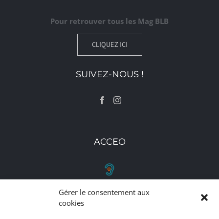
Pour retrouver tous les Mag BLB
CLIQUEZ ICI
SUIVEZ-NOUS !
ACCEO
Gérer le consentement aux
RETROUVEZ-NOUS
cookies