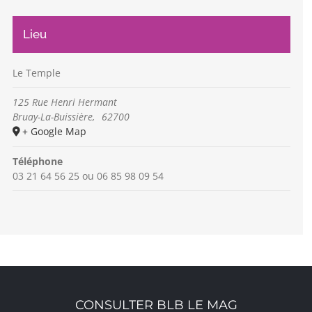
Lieu
Le Temple
125 Rue Henri Hermant
Bruay-La-Buissière
,
62700
+ Google Map
Téléphone
03 21 64 56 25 ou 06 85 98 09 54
CONSULTER BLB LE MAG