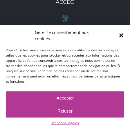
ACCEO
Gérer le consentement aux
RETROUVEZ-NOUS
cookies
Toutes nos adresses, coordonnées et horaires
Pour offrir les meilleures expériences, nous utilisons des technologies
d'ouverture
telles que les cookies pour stocker et/ou accéder aux informations des
appareils. Le fait de consentir à ces technologies nous permettra de
traiter des données telles que le comportement de navigation ou les ID
CLIQUEZ ICI
uniques sur ce site. Le fait de ne pas consentir ou de retirer son
consentement peut avoir un effet négatif sur certaines caractéristiques
et fonctions.
Accepter
MARCHÉS PUBLICS
MENTIONS LÉGALES
DÉCLARATION D'ACCESSIBILITÉ
Refuser
PUBLICATIONS LÉGALES
CONTACT
ACCEO
© 2017 -
2026 |
Ville de Bruay-La-Buissière
Mentions légales