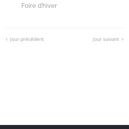
Foire d’hiver
Jour précédent
Jour suivant
S’ABONNER AU CALENDRIER