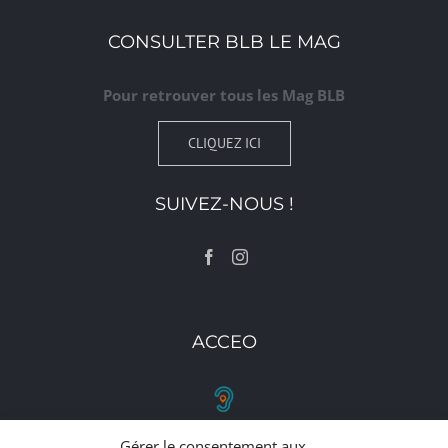
CONSULTER BLB LE MAG
Pour retrouver tous les Mag BLB
CLIQUEZ ICI
SUIVEZ-NOUS !
ACCEO
Gérer le consentement aux