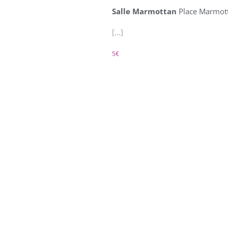
Salle Marmottan
Place Marmott
[...]
5€