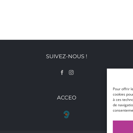
SUIVEZ-NOUS !
Pour offrir 
cookies pour
ACCEO
à ces techn
de navigatio
consentement