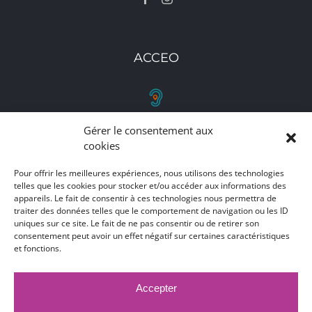
ACCEO
Gérer le consentement aux
RETROUVEZ-NOUS
cookies
Toutes nos adresses, coordonnées et horaires
Pour offrir les meilleures expériences, nous utilisons des technologies
d'ouverture
telles que les cookies pour stocker et/ou accéder aux informations des
appareils. Le fait de consentir à ces technologies nous permettra de
traiter des données telles que le comportement de navigation ou les ID
CLIQUEZ ICI
uniques sur ce site. Le fait de ne pas consentir ou de retirer son
consentement peut avoir un effet négatif sur certaines caractéristiques
et fonctions.
Accepter
MARCHÉS PUBLICS
MENTIONS LÉGALES