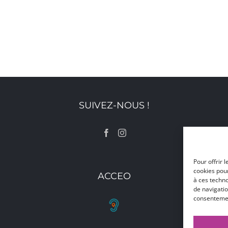
SUIVEZ-NOUS !
Pour offrir 
cookies pour
ACCEO
à ces techn
de navigatio
consentement