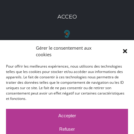
ACCEO
Gérer le consentement aux
RETROUVEZ-NOUS
cookies
Toutes nos adresses, coordonnées et horaires
Pour offrir les meilleures expériences, nous utilisons des technologies
telles que les cookies pour stocker et/ou accéder aux informations des
d'ouverture
appareils. Le fait de consentir à ces technologies nous permettra de
traiter des données telles que le comportement de navigation ou les ID
CLIQUEZ ICI
uniques sur ce site. Le fait de ne pas consentir ou de retirer son
consentement peut avoir un effet négatif sur certaines caractéristiques
et fonctions.
Accepter
MARCHÉS PUBLICS
MENTIONS LÉGALES
DÉCLARATION D'ACCESSIBILITÉ
Refuser
PUBLICATIONS LÉGALES
CONTACT