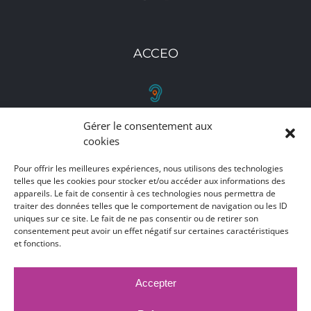
ACCEO
Gérer le consentement aux
RETROUVEZ-NOUS
cookies
Toutes nos adresses, coordonnées et horaires
Pour offrir les meilleures expériences, nous utilisons des technologies
d'ouverture
telles que les cookies pour stocker et/ou accéder aux informations des
appareils. Le fait de consentir à ces technologies nous permettra de
traiter des données telles que le comportement de navigation ou les ID
CLIQUEZ ICI
uniques sur ce site. Le fait de ne pas consentir ou de retirer son
consentement peut avoir un effet négatif sur certaines caractéristiques
et fonctions.
Accepter
MARCHÉS PUBLICS
MENTIONS LÉGALES
DÉCLARATION D'ACCESSIBILITÉ