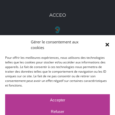
ACCEO
Gérer le consentement aux
RETROUVEZ-NOUS
cookies
Toutes nos adresses, coordonnées et horaires
Pour offrir les meilleures expériences, nous utilisons des technologies
telles que les cookies pour stocker et/ou accéder aux informations des
d'ouverture
appareils. Le fait de consentir à ces technologies nous permettra de
traiter des données telles que le comportement de navigation ou les ID
CLIQUEZ ICI
uniques sur ce site. Le fait de ne pas consentir ou de retirer son
consentement peut avoir un effet négatif sur certaines caractéristiques
et fonctions.
Accepter
MARCHÉS PUBLICS
MENTIONS LÉGALES
DÉCLARATION D'ACCESSIBILITÉ
Refuser
PUBLICATIONS LÉGALES
CONTACT