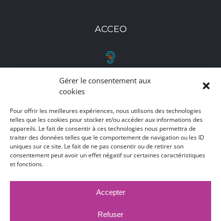
ACCEO
Gérer le consentement aux
RETROUVEZ-NOUS
cookies
Toutes nos adresses, coordonnées et horaires
Pour offrir les meilleures expériences, nous utilisons des technologies
telles que les cookies pour stocker et/ou accéder aux informations des
d'ouverture
appareils. Le fait de consentir à ces technologies nous permettra de
traiter des données telles que le comportement de navigation ou les ID
CLIQUEZ ICI
uniques sur ce site. Le fait de ne pas consentir ou de retirer son
consentement peut avoir un effet négatif sur certaines caractéristiques
et fonctions.
Accepter
MARCHÉS PUBLICS
MENTIONS LÉGALES
DÉCLARATION D'ACCESSIBILITÉ
Refuser
PUBLICATIONS LÉGALES
CONTACT