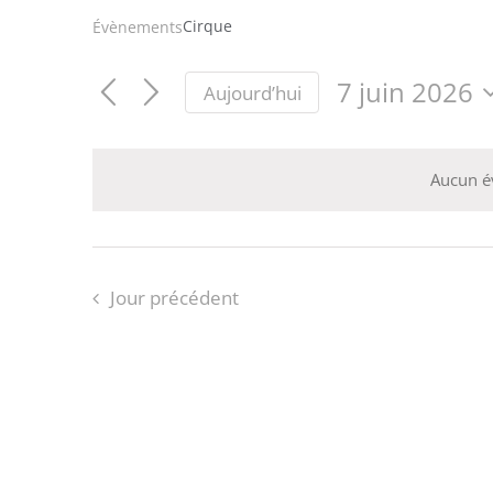
Cirque
Évènements
7 juin 2026
Aujourd’hui
Sélectionnez
une
date.
Aucun é
Jour précédent