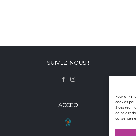
SUIVEZ-NOUS !
Pour offrir 
cookies pour
ACCEO
à ces techn
de navigatio
consentement