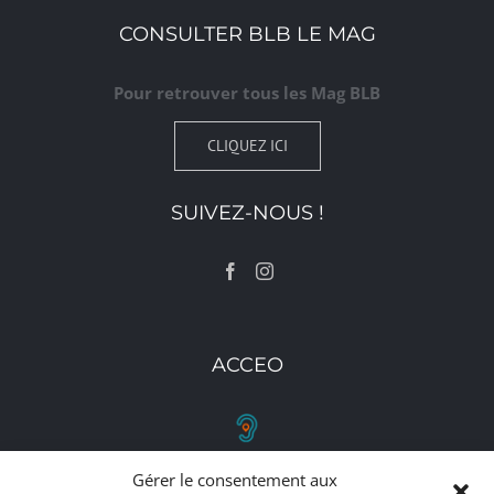
CONSULTER BLB LE MAG
Pour retrouver tous les Mag BLB
CLIQUEZ ICI
SUIVEZ-NOUS !
ACCEO
Gérer le consentement aux
RETROUVEZ-NOUS