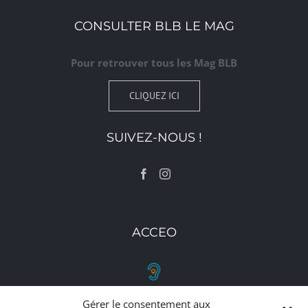
CONSULTER BLB LE MAG
Pour retrouver tous les Mag BLB
CLIQUEZ ICI
SUIVEZ-NOUS !
ACCEO
Gérer le consentement aux
RETROUVEZ-NOUS