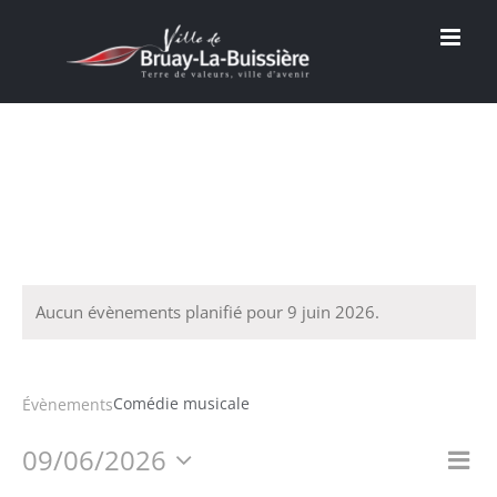
Passer
au
contenu
Aucun évènements planifié pour 9 juin 2026.
Comédie musicale
Comédie musicale
Évènements
09/06/2026
Na
Nav
Jour
Sélectionnez