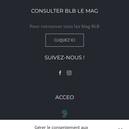
CONSULTER BLB LE MAG
Pour retrouver tous les Mag BLB
CLIQUEZ ICI
SUIVEZ-NOUS !
ACCEO
Gérer le consentement aux
RETROUVEZ-NOUS